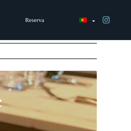
Reserva
E
!